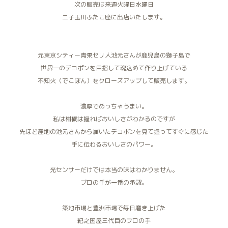
次の販売は来週火曜日水曜日
二子玉川ふたこ座に出店いたします。
元東京シティー青果セリ人池元さんが鹿児島の獅子島で
世界一のデコポンを目指して魂込めて作り上げている
不知火（でこぽん）をクローズアップして販売します。
濃厚でめっちゃうまい。
私は柑橘は握ればおいしさがわかるのですが
先ほど産地の池元さんから届いたデコポンを見て握ってすぐに感じた
手に伝わるおいしさのパワー。
光センサーだけでは本当の味はわかりません。
プロの手が一番の承認。
築地市場と豊洲市場で毎日磨き上げた
紀之国屋三代目のプロの手