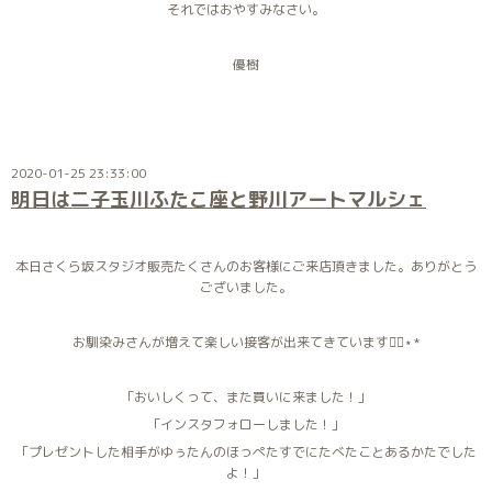
それではおやすみなさい。
優樹
2020-01-25 23:33:00
明日は二子玉川ふたこ座と野川アートマルシェ
本日さくら坂スタジオ販売たくさんのお客様にご来店頂きました。ありがとう
ございました。
お馴染みさんが増えて楽しい接客が出来てきています◡̈⃝⋆*
「おいしくって、また買いに来ました！」
「インスタフォローしました！」
「プレゼントした相手がゆぅたんのほっぺたすでにたべたことあるかたでした
よ！」