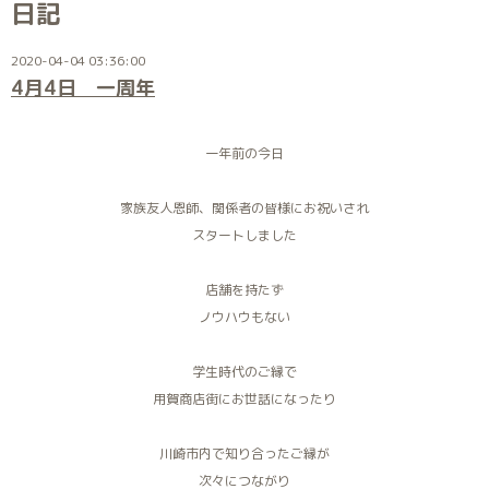
日記
2020-04-04 03:36:00
4月4日 一周年
一年前の今日
家族友人恩師、関係者の皆様にお祝いされ
スタートしました
店舗を持たず
ノウハウもない
学生時代のご縁で
用賀商店街にお世話になったり
川崎市内で知り合ったご縁が
次々につながり