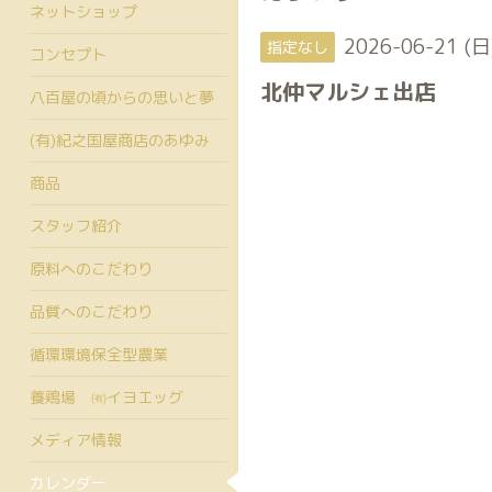
ネットショップ
2026-06-21 (日
指定なし
コンセプト
北仲マルシェ出店
八百屋の頃からの思いと夢
(有)紀之国屋商店のあゆみ
商品
スタッフ紹介
原料へのこだわり
品質へのこだわり
循環環境保全型農業
養鶏場 ㈲イヨエッグ
メディア情報
カレンダー