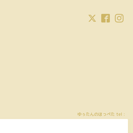
ゆぅたんのほっぺた
tel :