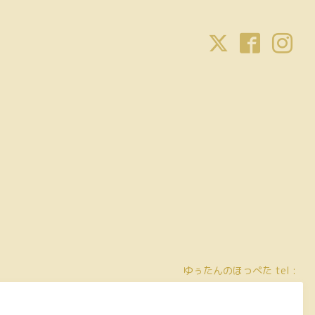
ゆぅたんのほっぺた
tel :