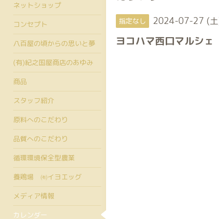
ネットショップ
2024-07-27 (土
指定なし
コンセプト
ヨコハマ西口マルシェ S
八百屋の頃からの思いと夢
(有)紀之国屋商店のあゆみ
商品
スタッフ紹介
原料へのこだわり
品質へのこだわり
循環環境保全型農業
養鶏場 ㈲イヨエッグ
メディア情報
カレンダー