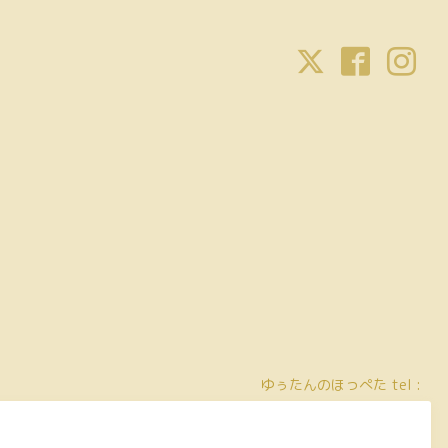
ゆぅたんのほっぺた
tel :