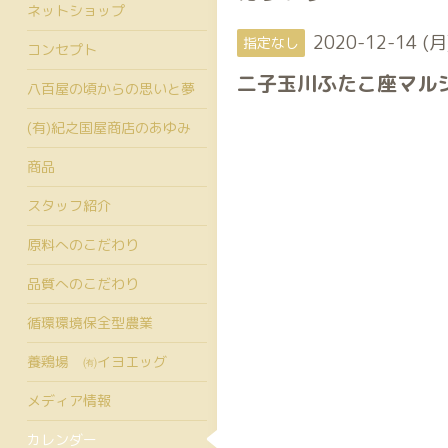
ネットショップ
2020-12-14 (月
指定なし
コンセプト
二子玉川ふたこ座マル
八百屋の頃からの思いと夢
(有)紀之国屋商店のあゆみ
商品
スタッフ紹介
原料へのこだわり
品質へのこだわり
循環環境保全型農業
養鶏場 ㈲イヨエッグ
メディア情報
カレンダー