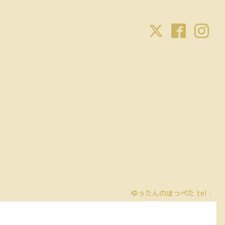
ゆぅたんのほっぺた
tel :