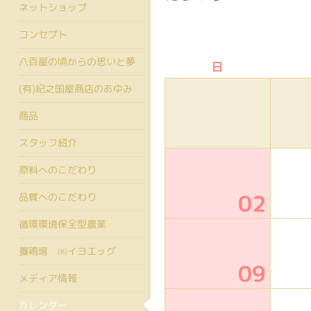
ネットショップ
コンセプト
八百屋の頃からの思いと夢
日
(有)紀之国屋商店のあゆみ
商品
スタッフ紹介
原料へのこだわり
02
品質へのこだわり
循環環境保全型農業
養鶏場 ㈲イヨエッグ
09
メディア情報
カレンダー