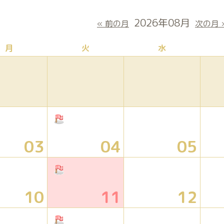
2026年08月
« 前の月
次の月 
月
火
水
03
04
05
10
11
12